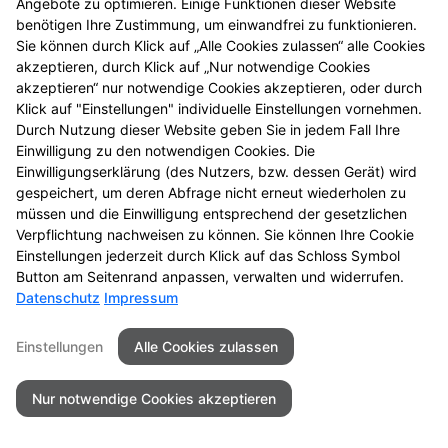
Angebote zu optimieren. Einige Funktionen dieser Website
entdecken Sie neue
benötigen Ihre Zustimmung, um einwandfrei zu funktionieren.
Aktionsprodukte und
Sie können durch Klick auf „Alle Cookies zulassen“ alle Cookies
das nächste
akzeptieren, durch Klick auf „Nur notwendige Cookies
Gewinnspiel.
akzeptieren“ nur notwendige Cookies akzeptieren, oder durch
Klick auf "Einstellungen" individuelle Einstellungen vornehmen.
Durch Nutzung dieser Website geben Sie in jedem Fall Ihre
Einwilligung zu den notwendigen Cookies. Die
Einwilligungserklärung (des Nutzers, bzw. dessen Gerät) wird
gespeichert, um deren Abfrage nicht erneut wiederholen zu
Seitenübersicht
Kontakt
Impressum
müssen und die Einwilligung entsprechend der gesetzlichen
Datenschutz
Barrierefreiheit
Verpflichtung nachweisen zu können. Sie können Ihre Cookie
Einstellungen jederzeit durch Klick auf das Schloss Symbol
© 2026 Rebstock Apotheke
Button am Seitenrand anpassen, verwalten und widerrufen.
Datenschutz
Impressum
Einstellungen
Alle Cookies zulassen
Nur notwendige Cookies akzeptieren